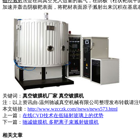
磁控溅射
法是在高真空充入适量的氩气，在阴极（柱状靶或平面
加速并轰击阴极靶表面，将靶材表面原子溅射出来沉积在基底
关键词：
真空镀膜机厂家 真空镀膜机
注：以上资讯由-温州驰诚真空机械有限公司整理发布转载请注明来源：htt
本文链接：
http://www.wzcczk.com//news/news573.html
上一篇：
在线CVD技术在低辐射玻璃上的优势
下一篇：
驰诚镀膜机 多靶离子束溅射镀膜机
相关文章