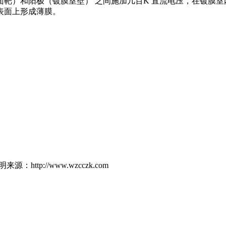
靶）和阳极（镀膜室壁） 之间施加几百K 直流电压，在镀膜
表面上形成薄膜。
p://www.wzcczk.com