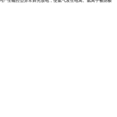
室内产生磁控型异常辉光放电，使氩气发生电离。氩离子被阴极