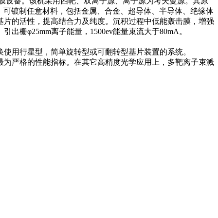
膜设备。该机采用四靶、双离子源、离子源为考夫曼源。其原
膜。可镀制任意材料，包括金属、合金、超导体、半导体、绝缘体
基片的活性，提高结合力及纯度。沉积过程中低能轰击膜，增强
25mm离子能量，1500ev能量束流大于80mA。
换使用行星型，简单旋转型或可翻转型基片装置的系统。
器，满足最为严格的性能指标。在其它高精度光学应用上，多靶离子束溅