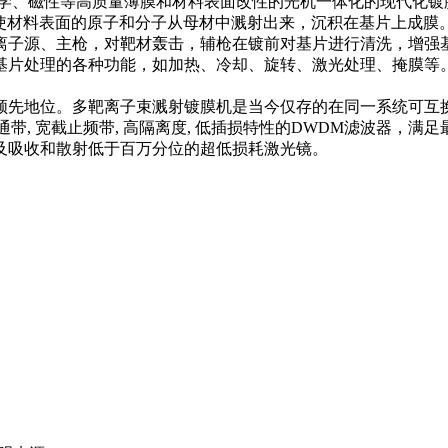
学、磁性等高质量薄膜和材料表面改性的光机一体化的现代化镀
料，使材料表面的原子和分子从母材中溅射出来，沉积在基片上成
双离子源、主枪，对靶材轰击，辅枪在镀前对基片进行清洗，增强
处理的各种功能，如加热、冷却、旋转、激光处理、掩膜等。引出栅φ
领先地位。多靶离子束溅射镀膜机是当今仅存的在同一系统可互
有窄通带, 宽截止频带, 高隔离度, 低插损特性的DWDM滤波
及吸收和散射低于百万分位的超低损耗激光镜。