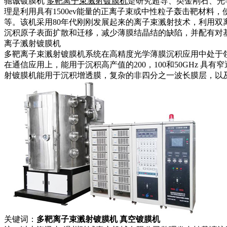
驰诚镀膜机
多靶离子束溅射镀膜机
是研究超导、类金刚石、光
理是利用具有1500ev能量的正离子束或中性粒子轰击靶材
等。该机采用80年代刚刚发展起来的离子束溅射技术，利用
沉积原子表面扩散和迁移，减少薄膜结晶结的缺陷，并配有对基片
离子溅射镀膜机
多靶离子束溅射镀膜机系统在高精度光学薄膜沉积应用中处于
在通信应用上，能用于沉积高产值的200，100和50GHz 具
射镀膜机能用于沉积增透膜，复杂的非四分之一波长膜层，以
关键词：
多靶离子束溅射镀膜机 真空镀膜机