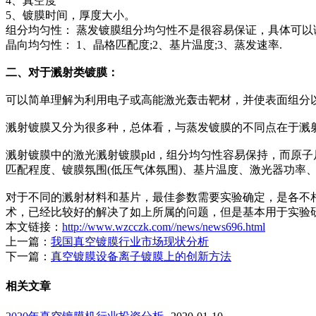
4、真空度
5、镀膜时间，厚度大小。
组分均匀性： 蒸发镀膜组分均匀性不是很容易保证，具体可
晶向均匀性： 1、晶格匹配度;2、基片温度;3、蒸发速率.
二、对于溅射类镀膜：
可以简单理解为利用电子或高能激光轰击靶材，并使表面组分
溅射镀膜又分为很多种，总体看，与蒸发镀膜的不同点在于溅
溅射镀膜中的激光溅射镀膜pld，组分均匀性容易保持，而原子
匹配程度、镀膜氛围(低压气体氛围)、基片温度、激光器功率
对于不同的溅射材料和基片，最佳参数需要实验确定，是各不
术，已经比较好的解决了如上所属的问题，但是基本用于实验
本文链接：
http://www.wzcczk.com//news/news696.html
上一篇：
我国真空镀膜行业市场现状分析
下一篇：
真空镀膜设备离子镀膜上的创新方法
相关文章