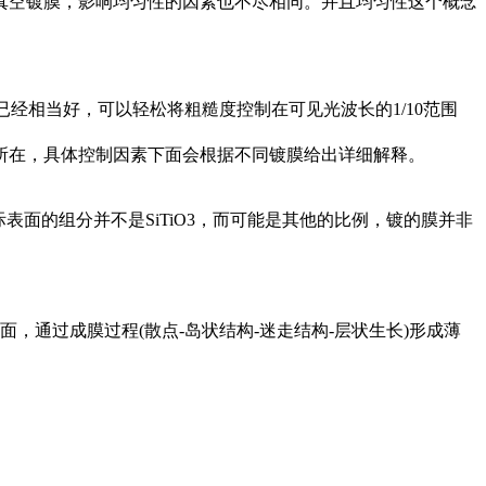
真空镀膜，影响均匀性的因素也不尽相同。并且均匀性这个概念
已经相当好，可以轻松将粗糙度控制在可见光波长的1/10范围
颈所在，具体控制因素下面会根据不同镀膜给出详细解释。
表面的组分并不是SiTiO3，而可能是其他的比例，镀的膜并非
，通过成膜过程(散点-岛状结构-迷走结构-层状生长)形成薄