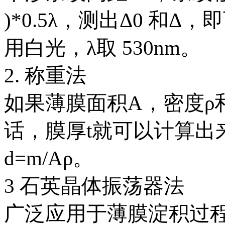
)*0.5λ，测出Δ0 和
用白光，λ取 530nm。
2. 称重法
如果薄膜面积A，密度ρ
话，膜厚t就可以计算出
d=m/Aρ。
3 石英晶体振荡器法
广泛应用于薄膜淀积过